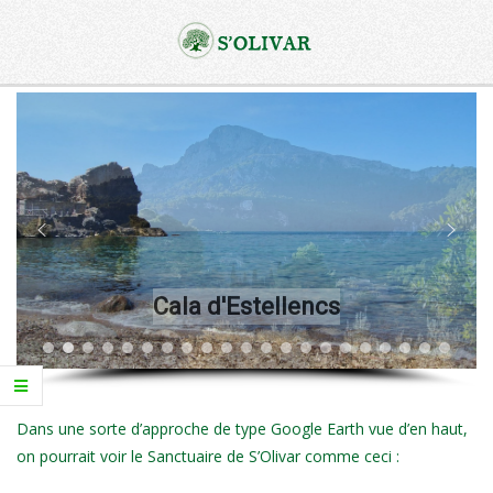
Skip
to
Agroturismo
content
Primary
Finca
Navigation
S'Olivar
Menu
Cala d'Estellencs
Dans une sorte d’approche de type Google Earth vue d’en haut,
on pourrait voir le Sanctuaire de S’Olivar comme ceci :